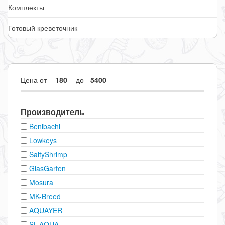
Комплекты
Готовый креветочник
Цена
от
до
Производитель
Benibachi
Lowkeys
SaltyShrimp
GlasGarten
Mosura
MK-Breed
AQUAYER
SL-AQUA