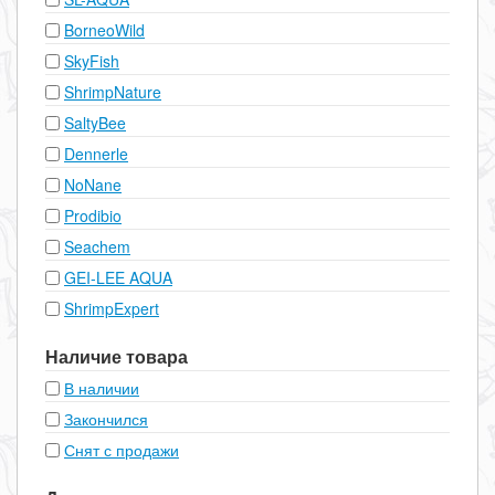
BorneoWild
SkyFish
ShrimpNature
SaltyBee
Dennerle
NoNane
Prodibio
Seachem
GEI-LEE AQUA
ShrimpExpert
Наличие товара
В наличии
Закончился
Снят с продажи