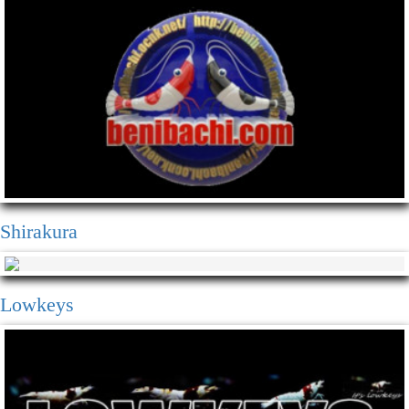
Shirakura
Lowkeys