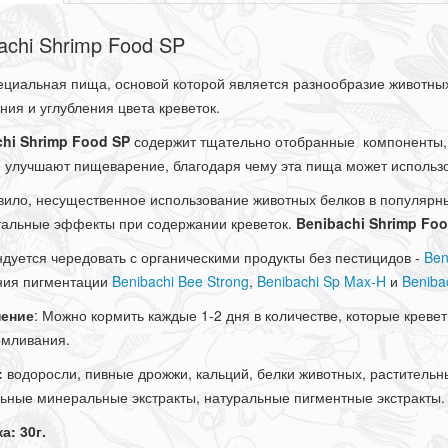
achi Shrimp Food SP
пециальная пища, основой которой является разнообразие животны
ния и углубления цвета креветок.
hi Shrimp Food SP
содержит тщательно отобранные компоненты, 
 улучшают пищеварение, благодаря чему эта пища может использо
вило, несущественное использование животных белков в популярн
альные эффекты при содержании креветок.
Benibachi Shrimp Foo
дуется чередовать с органическими продукты без пестицидов -
Ben
ния пигментации
Benibachi Bee Strong
,
Benibachi Sp Max-H
и
Beniba
ение
: Можно кормить каждые 1-2 дня в количестве, которые креветк
рмливания.
:
водоросли, пивные дрожжи, кальций, белки животных, растительн
ьные минеральные экстракты, натуральные пигментные экстракты.
а: 30г.