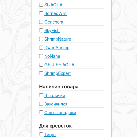
SL-AQUA
BorneoWild
Genchem
SkyFish
ShrimpNature
DwarfShrimp
NoNane
GEI-LEE AQUA
ShrimpExpert
Наличие товара
В наличии
Закончился
Снят с продажи
Для креветок
Тигры