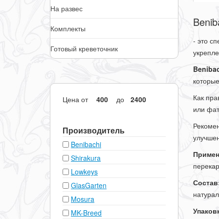
На развес
Benib
Комплекты
- это с
Готовый креветочник
укрепле
Benibac
которые
Как пра
Цена
от
до
или фат
Рекомен
Производитель
улучше
Benibachi
Примен
Shirakura
перека
Lowkeys
Состав
GlasGarten
натурал
Mosura
Упаковк
MK-Breed