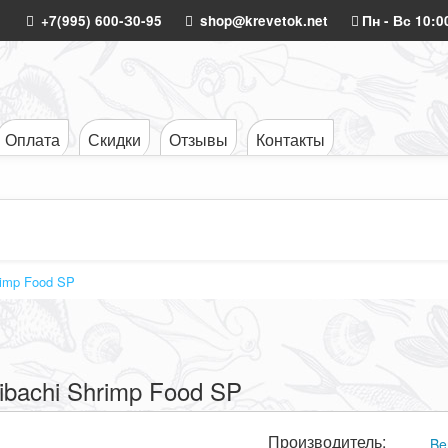
+7(995) 600-З0-95
shop@krevetok.net
Пн - Вс 10:0
Оплата
Скидки
Отзывы
Контакты
rimp Food SP
ibachi Shrimp Food SP
Производитель:
Be