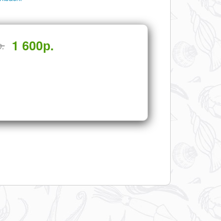
1 600
р.
р.