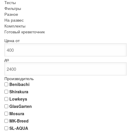
Тесты
Фильтры
Разное
На развес
Комплекты
Готовый креветочник
Цена
от
до
Производитель
Benibachi
Shirakura
Lowkeys
GlasGarten
Mosura
MK-Breed
SL-AQUA