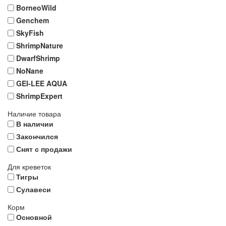
BorneoWild
Genchem
SkyFish
ShrimpNature
DwarfShrimp
NoNane
GEI-LEE AQUA
ShrimpExpert
Наличие товара
В наличии
Закончился
Снят с продажи
Для креветок
Тигры
Сулавеси
Корм
Основной