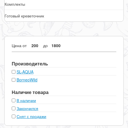
Комплекты
Готовый креветочник
Цена
от
до
Производитель
SL-AQUA
BorneoWild
Наличие товара
В наличии
Закончился
Снят с продажи