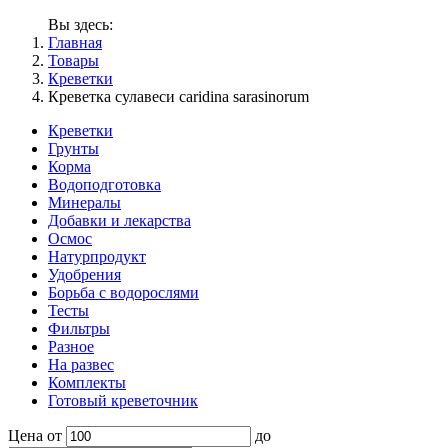
Вы здесь:
Главная
Товары
Креветки
Креветка сулавеси caridina sarasinorum
Креветки
Грунты
Корма
Водоподготовка
Минералы
Добавки и лекарства
Осмос
Натурпродукт
Удобрения
Борьба с водорослями
Тесты
Фильтры
Разное
На развес
Комплекты
Готовый креветочник
Цена
от
до