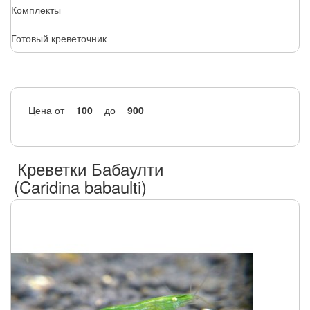
Комплекты
Готовый креветочник
Цена
от
до
Креветки Бабаулти
(Caridina babaulti)