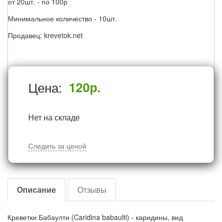
от 20шт. - по 100р
Минимальное количество - 10шт.
Продавец: krevetok.net
Цена:
120
р.
Нет на складе
Следить за ценой
Описание
Отзывы
Креветки Бабаулти (Caridina babaulti) - каридины, вид