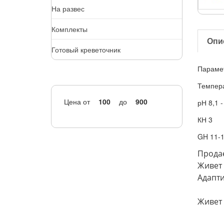
На развес
Комплекты
Опи
Готовый креветочник
Парамет
Темпера
Цена
от
до
рН 8,1 -
КН 3
GH 11-
Продае
Живет 
Адапти
Живет 