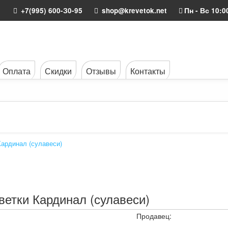
+7(995) 600-З0-95
shop@krevetok.net
Пн - Вс 10:0
Оплата
Скидки
Отзывы
Контакты
Кардинал (сулавеси)
ветки Кардинал (сулавеси)
Продавец: