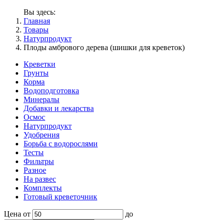
Вы здесь:
Главная
Товары
Натурпродукт
Плоды амбрового дерева (шишки для креветок)
Креветки
Грунты
Корма
Водоподготовка
Минералы
Добавки и лекарства
Осмос
Натурпродукт
Удобрения
Борьба с водорослями
Тесты
Фильтры
Разное
На развес
Комплекты
Готовый креветочник
Цена
от
до