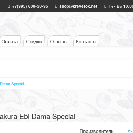
+7(995) 600-З0-95
shop@krevetok.net
Пн - Вс 10:0
Оплата
Скидки
Отзывы
Контакты
 Dama Special
rakura Ebi Dama Special
Производитель:
Sh