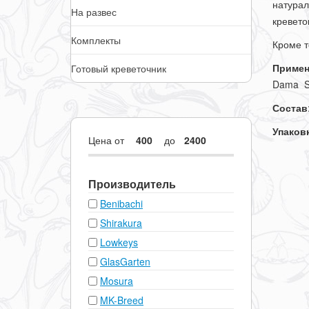
натурал
На развес
кревето
Комплекты
Кроме т
Примен
Готовый креветочник
Dama Sp
Состав
Упаковк
Цена
от
до
Производитель
Benibachi
Shirakura
Lowkeys
GlasGarten
Mosura
MK-Breed