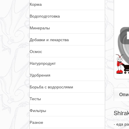
Корма
Водоподготовка
Минералы
Добавки и лекарства
Осмос
Натурпродукт
Удобрения
Борьба с водорослями
Опи
Тесты
Фильтры
Shira
Разное
- еда р