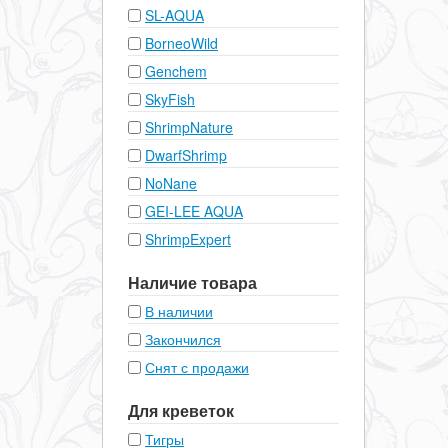
SL-AQUA
BorneoWild
Genchem
SkyFish
ShrimpNature
DwarfShrimp
NoNane
GEI-LEE AQUA
ShrimpExpert
Наличие товара
В наличии
Закончился
Снят с продажи
Для креветок
Тигры