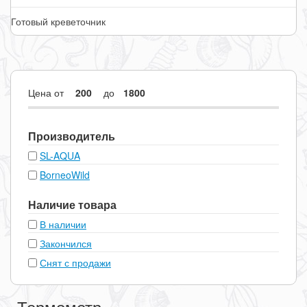
Готовый креветочник
Цена
от
до
Производитель
SL-AQUA
BorneoWild
Наличие товара
В наличии
Закончился
Снят с продажи
Термометр