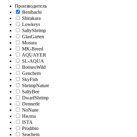
Производитель
Benibachi
Shirakura
Lowkeys
SaltyShrimp
GlasGarten
Mosura
MK-Breed
AQUAYER
SL-AQUA
BorneoWild
Genchem
SkyFish
ShrimpNature
SaltyBee
DwarfShrimp
Dennerle
NoNane
Нилпа
ISTA
Prodibio
Seachem