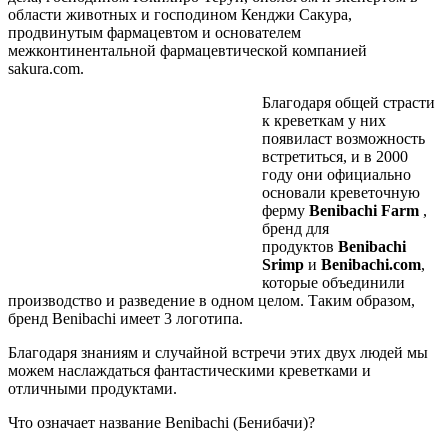
области животных и господином Кенджи Сакура,
продвинутым фармацевтом и основателем
межконтинентальной фармацевтической компанией
sakura.com.
Благодаря общей страсти
к креветкам у них
появиласт возможность
встретиться, и в 2000
году они официально
основали креветочную
ферму
Benibachi Farm
,
бренд для
продуктов
Benibachi
Srimp
и
Benibachi.com
,
которые объединили
производство и разведение в одном целом.
Таким образом,
бренд Benibachi имеет 3 логотипа.
Благодаря знаниям и случайной встречи этих двух людей мы
можем наслаждаться фантастическими креветками и
отличными продуктами.
Что означает название Benibachi (Бенибачи)?