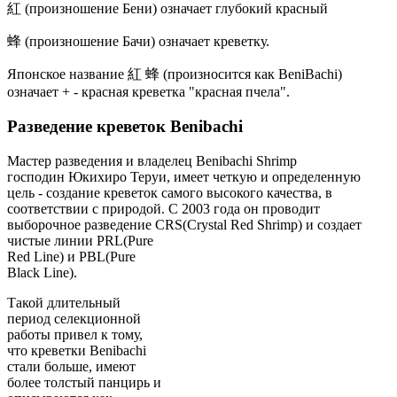
紅 (произношение Бени) означает глубокий красный
蜂 (произношение Бачи) означает креветку.
Японское название 紅 蜂 (произносится как BeniBachi)
означает + - красная креветка "красная пчела".
Разведение креветок Benibachi
Мастер разведения и владелец Benibachi Shrimp
господин Юкихиро Теруи, имеет четкую и определенную
цель -
с
оздание креветок самого высокого качества, в
соответствии с природой.
С 2003 года он проводит
выборочное разведение CRS(Crystal Red Shrimp) и
создает
чистые линии PRL(Pure
Red Line) и PBL(Pure
Black Line).
Такой длительный
период селекционной
работы привел к тому,
что креветки Benibachi
стали больше, имеют
более толстый панцирь и