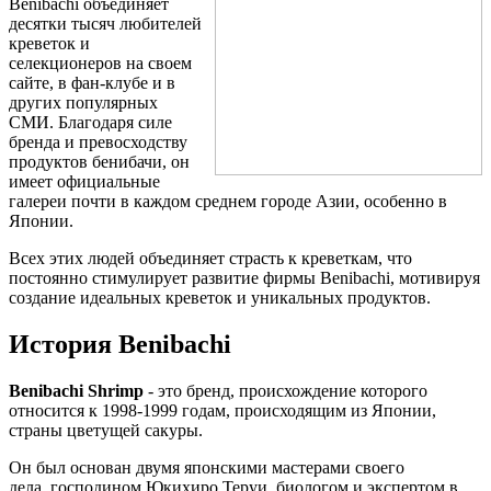
Benibachi
объединяет
десятки тысяч любителей
креветок и
селекционеров на своем
сайте, в фан-клубе и в
других популярных
СМИ.
Благодаря силе
бренда и превосходству
продуктов бенибачи, он
имеет официальные
галереи почти в каждом среднем городе Азии, особенно в
Японии.
Всех этих людей объединяет страсть к креветкам, что
постоянно стимулирует развитие фирмы Benibachi, мотивируя
создание идеальных креветок и уникальных продуктов.
История Benibachi
Benibachi Shrimp
- это бренд, происхождение которого
относится к 1998-1999 годам, происходящим из Японии,
страны цветущей сакуры.
Он был основан двумя японскими мастерами своего
дела, господином Юкихиро Теруи, биологом и экспертом в