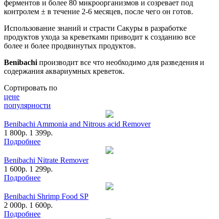
ферментов и более 80 микроорганизмов и созревает под
контролем ± в течение 2-6 месяцев, после чего он готов.
Использование знаний и страсти Сакуры в разработке
продуктов ухода за креветками приводит к созданию все
более и более продвинутых продуктов.
Benibachi
производит все что необходимо для разведения и
содержания аквариумных
креветок.
Сортировать по
цене
популярности
Benibachi Ammonia and Nitrous acid Remover
1 800
р.
1 399
р.
Подробнее
Benibachi Nitrate Remover
1 600
р.
1 299
р.
Подробнее
Benibachi Shrimp Food SP
2 000
р.
1 600
р.
Подробнее