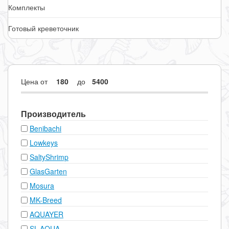
Комплекты
Готовый креветочник
Цена
от
до
Производитель
Benibachi
Lowkeys
SaltyShrimp
GlasGarten
Mosura
MK-Breed
AQUAYER
SL-AQUA