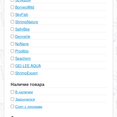
BorneoWild
SkyFish
ShrimpNature
SaltyBee
Dennerle
NoNane
Prodibio
Seachem
GEI-LEE AQUA
ShrimpExpert
Наличие товара
В наличии
Закончился
Снят с продажи