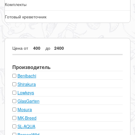
Комплекты
Готовый креветочник
Цена
от
до
Производитель
Benibachi
Shirakura
Lowkeys
GlasGarten
Mosura
MK-Breed
SL-AQUA
BorneoWild