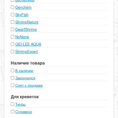
Genchem
SkyFish
ShrimpNature
DwarfShrimp
NoNane
GEI-LEE AQUA
ShrimpExpert
Наличие товара
В наличии
Закончился
Снят с продажи
Для креветок
Тигры
Сулавеси