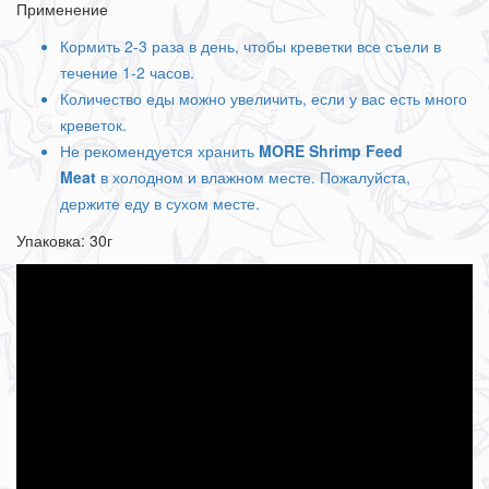
Применение
Кормить 2-3 раза в день, чтобы креветки все съели в
течение 1-2 часов.
Количество еды можно увеличить, если у вас есть много
креветок.
Не рекомендуется хранить
MORE Shrimp Feed
Meat
в холодном и влажном месте. Пожалуйста,
держите еду в сухом месте.
Упаковка: 30г