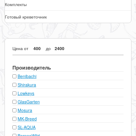
Комплекты
Готовый креветочник
Цена
от
до
Производитель
Benibachi
Shirakura
Lowkeys
GlasGarten
Mosura
MK-Breed
SL-AQUA
BorneoWild