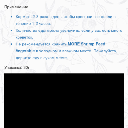
Применение
Кормить 2-3 раза в день, чтобы креветки все съели в
течение 1-2 часов.
Количество еды можно увеличить, если у вас есть много
креветок.
Не рекомендуется хранить
MORE Shrimp Feed
Vegetable
в холодном и влажном месте. Пожалуйста,
держите еду в сухом месте.
Упаковка: 30г