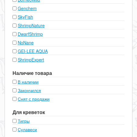
Genchem
SkyFish
ShrimpNature
DwarfShrimp
NoNane
GEI-LEE AQUA
ShrimpExpert
Наличие товара
В наличии
Закончился
Снят с продажи
Для креветок
Тигры
Сулавеси