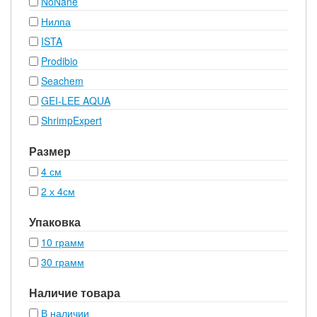
NoNane
Нилпа
ISTA
Prodibio
Seachem
GEI-LEE AQUA
ShrimpExpert
Размер
4 см
2 х 4см
Упаковка
10 грамм
30 грамм
Наличие товара
В наличии