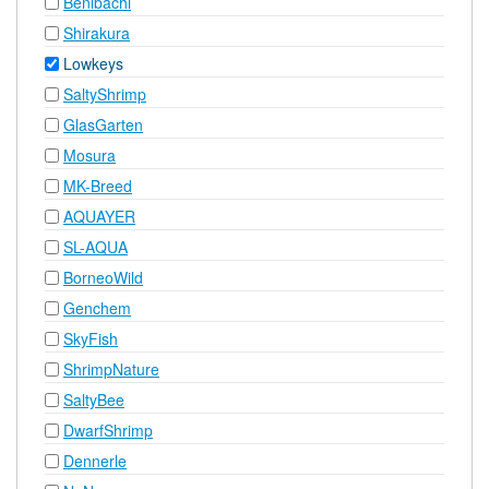
Benibachi
Shirakura
Lowkeys
SaltyShrimp
GlasGarten
Mosura
MK-Breed
AQUAYER
SL-AQUA
BorneoWild
Genchem
SkyFish
ShrimpNature
SaltyBee
DwarfShrimp
Dennerle