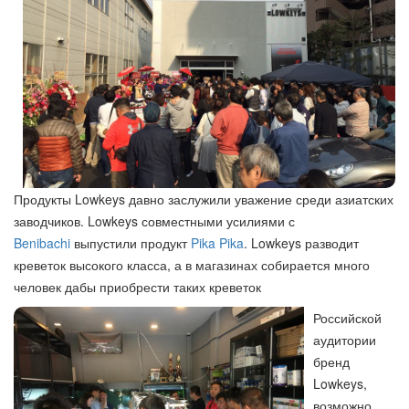
Продукты Lowkeys давно заслужили уважение среди азиатских
заводчиков. Lowkeys совместными усилиями с
Benibachi
выпустили продукт
Pika Pika
. Lowkeys разводит
креветок высокого класса, а в магазинах собирается много
человек дабы приобрести таких креветок
Российской
аудитории
бренд
Lowkeys,
возможно,